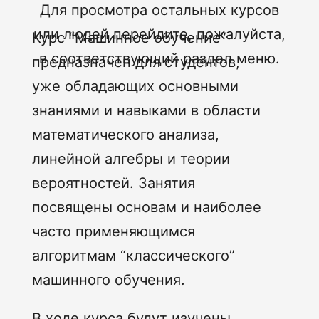
Для просмотра остальных курсов
или людей перейдите, пожалуйста,
Курс “Машинное обучение”
в соответствующий раздел меню.
предназначен для студентов,
уже обладающих основными
знаниями и навыками в области
математического анализа,
линейной алгебры и теории
вероятностей. Занятия
посвящены основам и наиболее
часто применяющимся
алгоритмам “классического”
машинного обучения.
В ходе курса будут изучены