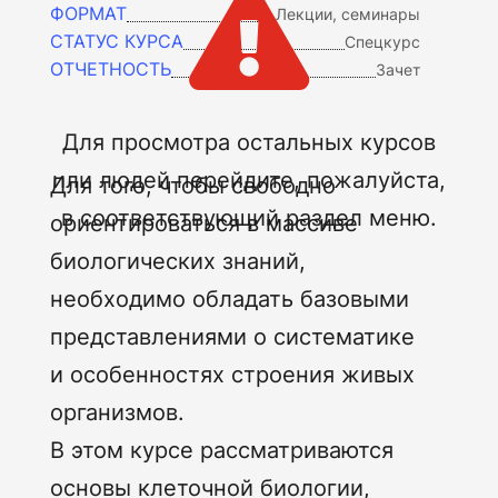

ФОРМАТ
Лекции, семинары
СТАТУС КУРСА
Спецкурс
ОТЧЕТНОСТЬ
Зачет
Для просмотра остальных курсов
или людей перейдите, пожалуйста,
Для того, чтобы свободно
в соответствующий раздел меню.
ориентироваться в массиве
биологических знаний,
необходимо обладать базовыми
представлениями о систематике
и особенностях строения живых
организмов.
В этом курсе рассматриваются
основы клеточной биологии,